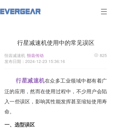
T
o
g
g
l
行星减速机使用中的常见误区
e
n
a
恒齿减速机
恒齿传动
825
v
发布日期：2024-12-23 15:36:16
i
g
a
行星减速机
在众多工业领域中都有着广
t
i
泛的应用，然而在使用过程中，不少用户会陷
o
入一些误区，影响其性能发挥甚至缩短使用寿
n
命。
一、选型误区