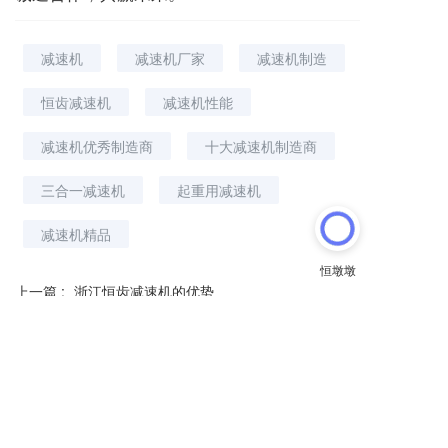
减速机
减速机厂家
减速机制造
恒齿减速机
减速机性能
减速机优秀制造商
十大减速机制造商
三合一减速机
起重用减速机
减速机精品
上一篇 :
浙江恒齿减速机的优势
下一篇 :
恒齿减速机入选省“专精特新”企业，为客户提供解决方案更有保障
分享到：