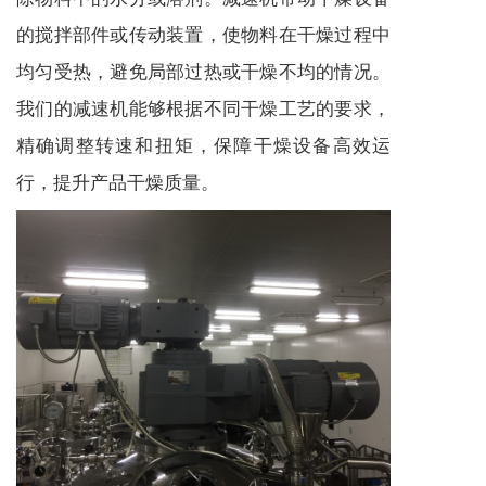
的搅拌部件或传动装置，使物料在干燥过程中
均匀受热，避免局部过热或干燥不均的情况。
我们的
减速机
能够根据不同干燥工艺的要求，
精确调整转速和扭矩，保障干燥设备高效运
行，提升产品干燥质量。