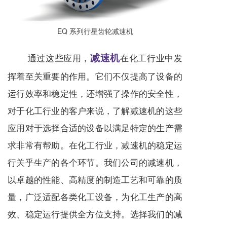
EQ 系列行星齿轮
减速机
减速机
通过这些应用，
在化工行业中发
挥着至关重要的作用。它们不仅提高了设备的
运行效率和稳定性，还增强了操作的安全性，
对于化工行业的客户来说，了解
减速机
的这些
应用对于选择合适的设备以满足特定的生产需
求非常有帮助。在化工行业，
减速机
的稳定运
行关乎生产的各个环节。我们公司的
减速机
，
以卓越的性能、高精度的制造工艺和可靠的质
量，广泛适配各类化工设备，为化工生产的高
效、稳定运行提供全方位支持。选择我们的
减