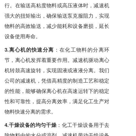
行。在输送高粘度物料或高压液体时，
减速机
强大的扭矩输出，确保输送泵克服阻力，实现
物料的高效输送，减少能耗和设备磨损，延长
设备使用寿命。
：在化工物料的分离环
3.
离心机的快速分离
节，离心机发挥着重要作用。
减速机
驱动离心
机转鼓高速旋转，实现固液或液液分离。我们
公司的
减速机
，凭借高精度的制造工艺和稳定
的性能，能够确保离心机在高速运转下的稳定
性和可靠性，提高分离效率，满足化工生产对
物料快速分离的需求。
：化工干燥设备用于去
4.
干燥设备的均匀干燥
除物料中的水分或溶剂。
减速机
带动干燥设备