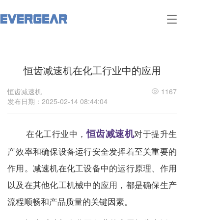
T
o
g
g
l
恒齿减速机在化工行业中的应用
e
n
a
恒齿减速机
1167
v
发布日期：2025-02-14 08:44:04
i
g
a
恒齿减速机
在化工行业中，
对于提升生
t
i
产效率和确保设备运行安全发挥着至关重要的
o
作用。
减速机
在化工设备中的运行原理、作用
n
以及在其他化工机械中的应用，都是确保生产
流程顺畅和产品质量的关键因素。