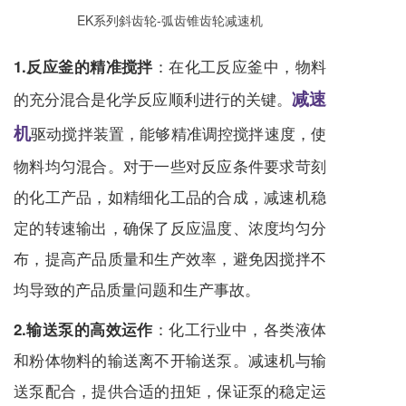
EK系列斜齿轮-弧齿锥齿轮
减速机
：在化工反应釜中，物料
1.
反应釜的精准搅拌
减速
的充分混合是化学反应顺利进行的关键。
机
驱动搅拌装置，能够精准调控搅拌速度，使
物料均匀混合。对于一些对反应条件要求苛刻
的化工产品，如精细化工品的合成，
减速机
稳
定的转速输出，确保了反应温度、浓度均匀分
布，提高产品质量和生产效率，避免因搅拌不
均导致的产品质量问题和生产事故。
：化工行业中，各类液体
2.
输送泵的高效运作
和粉体物料的输送离不开输送泵。
减速机
与输
送泵配合，提供合适的扭矩，保证泵的稳定运