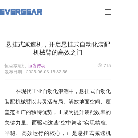
T
o
g
g
l
悬挂式减速机，开启悬挂式自动化装配
e
n
机械臂的高效之门
a
v
恒齿减速机
恒齿传动
715
i
发布日期：2025-06-06 15:32:56
g
a
t
在现代工业自动化浪潮中，悬挂式自动化
i
o
装配机械臂以其灵活布局、解放地面空间、覆
n
盖范围广的独特优势，正成为提升装配效率的
关键力量。而驱动这些“空中舞者”实现精准、
平稳、高效运行的核心，正是悬挂式
减速机