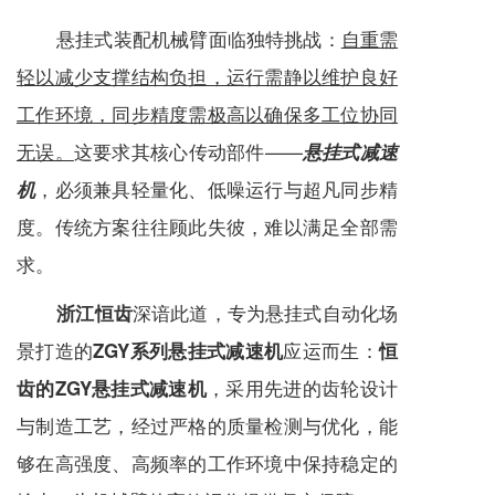
悬挂式装配机械臂面临独特挑战：
自重需
轻以减少支撑结构负担，运行需静以维护良好
工作环境，同步精度需极高以确保多工位协同
无误。
这要求其核心传动部件——
悬挂式
减速
，必须兼具轻量化、低噪运行与超凡同步精
机
度。传统方案往往顾此失彼，难以满足全部需
求。
深谙此道，专为悬挂式自动化场
浙江恒齿
景打造的
应运而生：
ZGY系列悬挂式减速机
恒
，采用先进的齿轮设计
齿的ZGY悬挂式减速机
与制造工艺，经过严格的质量检测与优化，能
够在高强度、高频率的工作环境中保持稳定的