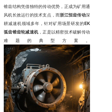
锥齿结构凭借独特的传动优势，正成为矿用通
风机长效运行的技术支点，而
深
浙江恒齿传动
耕
减速机
领域多年，针对矿用场景研发的
EK
，正是以精密技术破解传动
弧齿锥齿轮减速机
难题的典型方案。