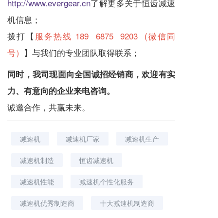
http://www.evergear.cn
了解更多关于恒齿
减速
机
信息；
拨打【
服务热线 189 6875 9203 (微信同
号）
】与我们的专业团队取得联系；
同时，我司现面向全国诚招经销商，欢迎有实
力、有意向的企业来电咨询。
诚邀合作，共赢未来。
减速机
减速机厂家
减速机生产
减速机制造
恒齿减速机
减速机性能
减速机个性化服务
减速机优秀制造商
十大减速机制造商