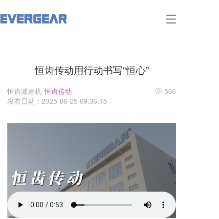
T
o
g
g
l
恒齿传动用行动书写“恒心”
e
n
a
恒齿减速机
恒齿传动
566
v
发布日期：2025-06-25 09:36:15
i
g
a
t
i
o
n