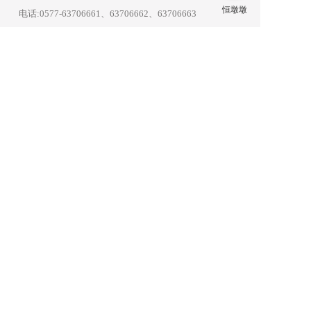
电话:
0577-63706661
、63706662、63706663
传真:
0577-63186666
、63706669
邮箱:info@evergear.com.cn
地址:浙江省温州市平阳县万全镇万顺路199号
微信客服
公众号 
Copyright © 2015-2026  All Rights Reserved.
友情链接:
意大利WRS威尔赛
泽友机械
鑫邦机械制造
美驱机械设备
无缝钢管产业网
巨量星球
衡源升业称重
邯企通
ToB产业网址导航
站点智能
入站营销
更多