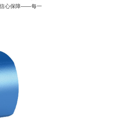
信心保障——每一