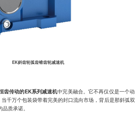
EK斜齿轮弧齿锥齿轮减速机
中完美融合。它不再仅仅是一个动
恒齿传动的EK系列减速机
在。当千万个包装袋带着完美的封口流向市场，背后是那斜弧
的品质承诺。