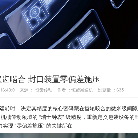
双齿啮合 封口装置零偏差施压
2 16:43:01 来源 ： 恒齿传动 作者 ：恒齿减速机 浏览量 ：
635
转时，决定其精度的核心密码藏在齿轮咬合的微米级间隙
机械传动领域的 “瑞士钟表” 级精度，重新定义包装设备的封
现 “零偏差施压” 的关键所在。