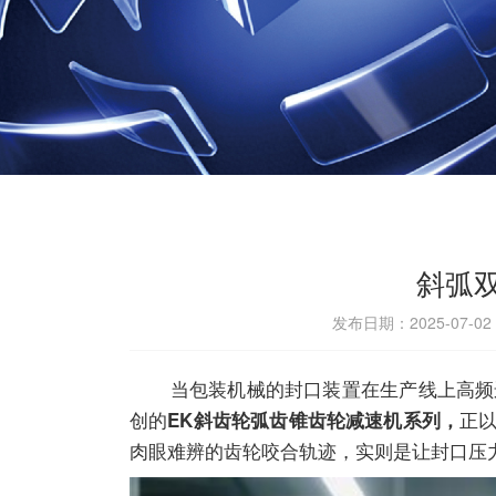
斜弧
发布日期：2025-07-0
当包装机械的封口装置在生产线上高频运
创的
正以
EK斜齿轮弧齿锥齿轮减速机系列，
肉眼难辨的齿轮咬合轨迹，实则是让封口压力实