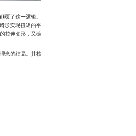
颠覆了这一逻辑。
齿形实现扭矩的平
料的拉伸变形，又确
理念的结晶。其核