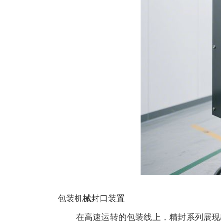
包装机械封口装置
在高速运转的包装线上，精封系列展现出