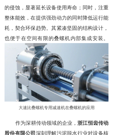
的侵蚀，显著延长设备使用寿命；同时，注重
整体能效，在提供强劲动力的同时降低运行能
耗，契合环保趋势。其紧凑坚固的结构设计，
也便于在空间有限的叠螺机内部集成安装。
大速比叠螺机专用
减速机
在叠螺机的应用
作为深耕传动领域的企业，
浙江恒齿传动
深刻理解污泥脱水行业对设备核
股份有限公司