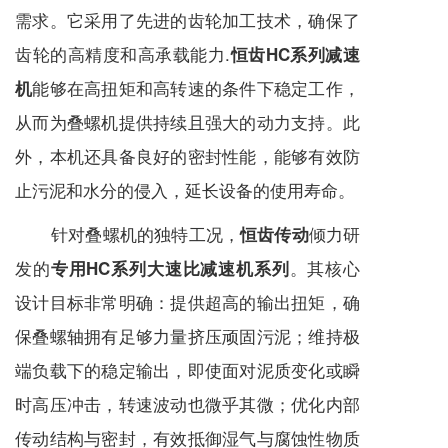
需求。它采用了先进的齿轮加工技术，确保了
齿轮的高精度和高承载能力.
恒齿HC系列减速
能够在高扭矩和高转速的条件下稳定工作，
机
从而为叠螺机提供持续且强大的动力支持。此
外，本机还具备良好的密封性能，能够有效防
止污泥和水分的侵入，延长设备的使用寿命。
针对叠螺机的独特工况，
倾力研
恒齿传动
发的
。
其核心
专用HC系列大速比减速机系列
设计目标非常明确：提供超高的输出扭矩，确
保叠螺轴拥有足够力量挤压顽固污泥；维持极
端负载下的稳定输出，即使面对泥质变化或瞬
时高压冲击，转速波动也微乎其微；优化内部
传动结构与密封，有效抵御湿气与腐蚀性物质