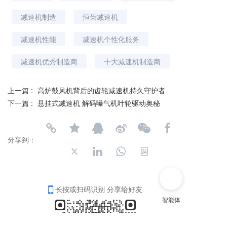
减速机制造
恒齿减速机
减速机性能
减速机个性化服务
减速机优秀制造商
十大减速机制造商
上一篇 :
高炉鼓风机背后的齿轮减速机持久守护者
下一篇 :
悬挂式减速机 解码曝气机叶轮驱动奥秘
分享到：
长按或扫码识别 分享给好友