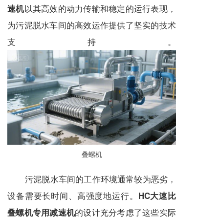
以其高效的动力传输和稳定的运行表现，
速机
为污泥脱水车间的高效运作提供了坚实的技术
支持。
叠螺机
污泥脱水车间的工作环境通常较为恶劣，
设备需要长时间、高强度地运行。
HC大速比
的设计充分考虑了这些实际
叠螺机专用减速机