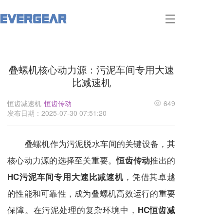
T
o
g
g
l
叠螺机核心动力源：污泥车间专用大速
e
n
比减速机
a
v
恒齿减速机
恒齿传动
649
i
发布日期：2025-07-30 07:51:20
g
a
t
叠螺机作为污泥脱水车间的关键设备，其
i
o
核心动力源的选择至关重要。
推出的
恒齿传动
n
，凭借其卓越
HC污泥车间专用大速比减速机
的性能和可靠性，成为叠螺机高效运行的重要
保障。在污泥处理的复杂环境中，
HC恒齿减