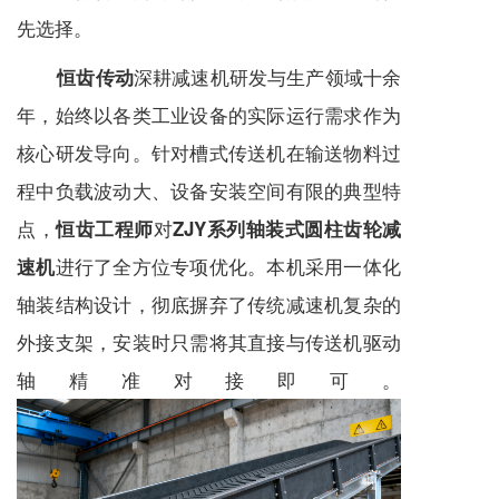
先选择。
深耕
减速机
研发与生产领域十余
恒齿传动
年，始终以各类工业设备的实际运行需求作为
核心研发导向。针对槽式传送机在输送物料过
程中负载波动大、设备安装空间有限的典型特
点，
对
恒齿工程师
ZJY系列轴装式圆柱齿轮减
进行了全方位专项优化。本机采用一体化
速机
轴装结构设计，彻底摒弃了传统
减速机
复杂的
外接支架，安装时只需将其直接与传送机驱动
轴精准对接即可。