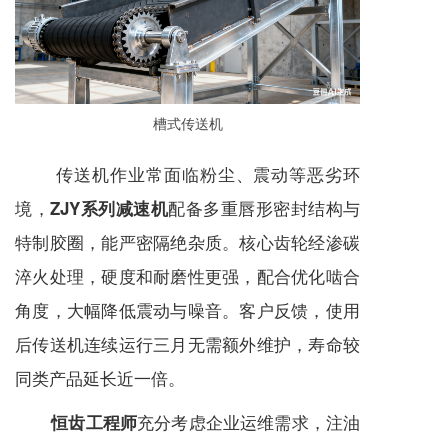
槽式传送机
传送机作业常面临粉尘、震动等恶劣环
境，
配备多重唇形密封结构与
ZJY系列减速机
特制胶圈，能严密隔绝杂质。核心齿轮经渗碳
淬火处理，硬度和耐磨性更强，配合优化啮合
角度，大幅降低震动与噪音。客户反馈，使用
后传送机连续运行三月无需额外维护，寿命较
同类产品延长近一倍。
充分考虑企业运维需求，注油
恒齿工程师