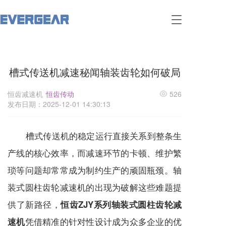
T
o
g
g
l
槽式传送机减速秘闻轴装齿轮如何破局
e
n
a
恒齿减速机
恒齿传动
526
v
发布日期：2025-12-01 14:30:13
i
g
a
槽式传送机的稳定运行直接关系到整条生
t
i
产线的核心效率，而减速环节的卡顿、维护繁
o
琐等问题却常常成为制约生产的顽固瓶颈。轴
n
装式圆柱齿轮
减速机
的出现为破解这些难题提
供了新路径，
恒齿ZJY系列轴装式圆柱齿轮减
凭借精准的针对性设计成为众多企业的优
速机