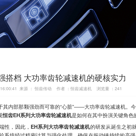
强搭档 大功率齿轮减速机的硬核实力
1 16:00:41 来源 ： 恒齿传动 作者 ：恒齿减速机 浏览量 ：
241
内部那颗强劲而可靠的“心脏”——大功率齿轮
减速机
。今
现
是如何在其中扮演关键角色
恒齿EH系列大功率齿轮减速机
端性，因此，
的研发从诞生之初就
EH系列大功率齿轮减速机
轮系统经过精密计算与强化处理，确保在振动锤持续的高强