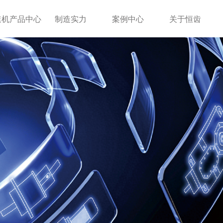
速机产品中心
制造实力
案例中心
关于恒齿