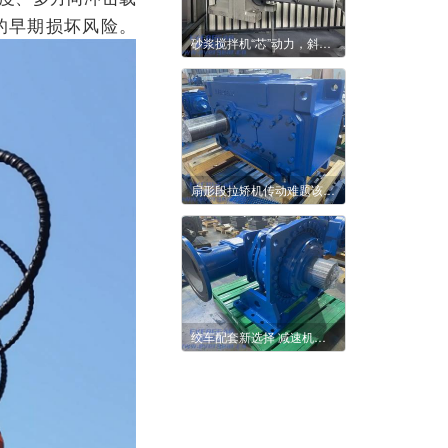
的早期损坏风险。
砂浆搅拌机“芯”动力，斜齿轮硬齿面减速机凭何突围？
扇形段拉矫机传动难题该如何破解
绞车配套新选择 减速机解决哪些作业难题