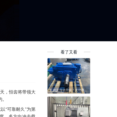
看了又看
轧机主传动升级！大功率减速机硬核适配
天，恒齿将带领大
的。
以“可靠耐久”为第
度、多方向冲击载