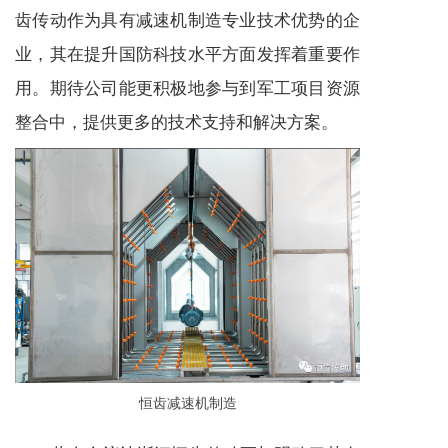
齿传动作为具有
减速机
制造专业技术优势的企
业，其在提升国防科技水平方面发挥着重要作
用。期待公司能更积极地参与到军工项目资源
整合中，提供更多的技术支持和解决方案。
恒齿
减速机
制造