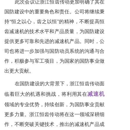
此次会议让浙江恒齿传动更加明确了其在
国防建设中的重要角色和责任。公司将继续秉
持“恒之以心，齿之以恒”的精神，不断提高恒
齿
减速机
的技术水平和产品质量，为国防建设
提供更多可靠和先进的
减速机
产品。同时，公
司也将进一步加强与国防动员系统的沟通与合
作，积极参与军工项目，为国家的国防事业做
出更大贡献。
在国防建设的大背景下，浙江恒齿传动面
减速机
临着巨大的机遇和挑战，将利用其在
领域的专业优势，持续创新，为国防事业贡献
更多力量。浙江恒齿传动将在这一领域深耕细
作，不断突破关键技术，推出的
减速机
产品成