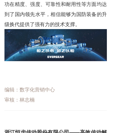
功在精度、强度、可靠性和耐用性等方面均达
到了国内领先水平，相信能够为国防装备的升
级换代提供了强有力的技术支撑。
编辑：数字化营销中心
审核：林志楠
浙江恒齿传动股份有限公司——高效传动解