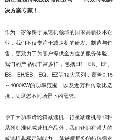
决方案专家！
作为一家深耕于
减速机
领域的国家高新技术企
业，我们不仅专注于
减速机
的研发、制造与销
售，更致力于为客户提供全方位的服务体验。
我们的产品线丰富多样，包括ER、EK、EF、
ES、EH/EB、EQ、EZ等12大系列，覆盖0.18
～4000KW的功率范围，以及近万种传动比选
择，满足您不同场景下的需求。
除了大功率齿轮箱
减速机
、
行星减速机
等12种
系列标准化
减速机
产品外，我们还拥有强大的
减速机
非标定制能力， 能够根据您的特殊需求