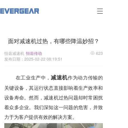
T
o
g
g
l
面对减速机过热，有哪些降温妙招？
e
n
a
恒齿减速机
恒齿传动
623
v
发布日期：2025-02-22 08:19:51
i
g
a
减速机
在工业生产中，
作为动力传输的
t
i
关键设备，其运行状态直接影响着生产效率和
o
设备寿命。然而，
减速机
过热问题却时常困扰
n
着众多企业。我们深知这一问题的危害，并致
力于为客户提供有效的解决方案。