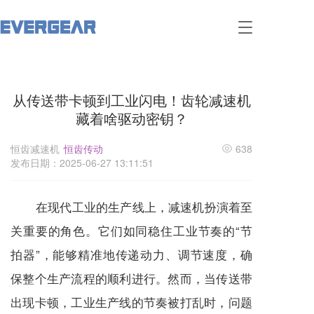
T
o
g
g
l
从传送带卡顿到工业闪电！齿轮减速机
e
n
藏着啥驱动密钥？
a
v
恒齿减速机
恒齿传动
638
i
发布日期：2025-06-27 13:11:51
g
a
t
在现代工业的生产线上，
减速机
扮演着至
i
o
关重要的角色。它们如同稳住工业节奏的“节
n
拍器”，能够精准地传递动力、调节速度，确
保整个生产流程的顺利进行。然而，当传送带
出现卡顿，工业生产线的节奏被打乱时，问题