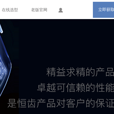
手机版
会员中心
立即获
在线选型
老版官网