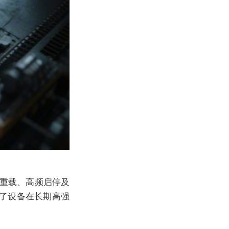
重载、高频启停及
了设备在长期高强