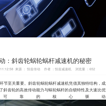
动：斜齿轮蜗轮蜗杆减速机的秘密
8 11:12:58 来源 ： 恒齿传动 作者 ：恒齿减速机 浏览量 ：
652
环节至关重要。斜齿轮蜗轮蜗杆
减速机
凭借其独特结构，成
了斜齿轮的高效传动能力与蜗轮蜗杆的自锁特性及大速比优
可靠的核心驱