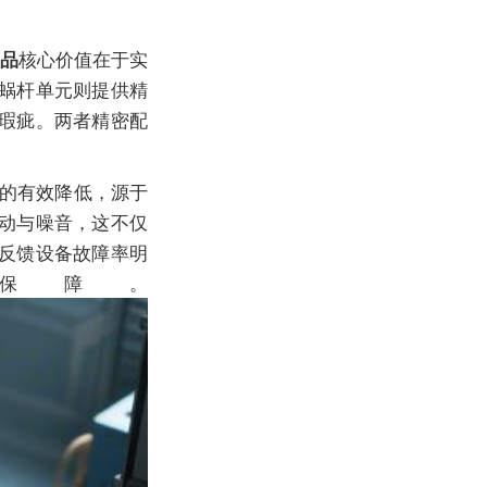
核心价值在于实
产品
蜗杆单元则提供精
瑕疵。两者精密配
的有效降低，源于
动与噪音，这不仅
反馈设备故障率明
保障。