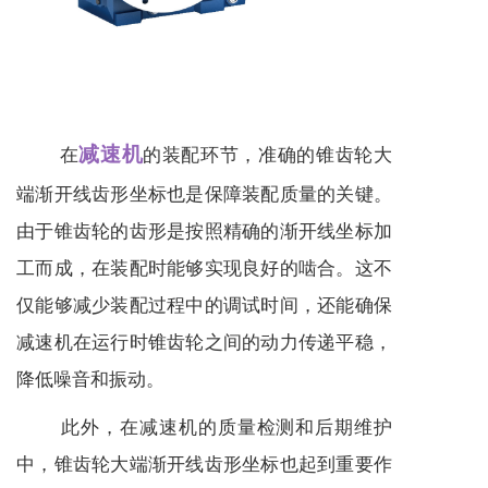
减速机
在
的装配环节，准确的锥齿轮大
端渐开线齿形坐标也是保障装配质量的关键。
由于锥齿轮的齿形是按照精确的渐开线坐标加
工而成，在装配时能够实现良好的啮合。这不
仅能够减少装配过程中的调试时间，还能确保
减速机
在运行时锥齿轮之间的动力传递平稳，
降低噪音和振动。
此外，在
减速机
的质量检测和后期维护
中，锥齿轮大端渐开线齿形坐标也起到重要作