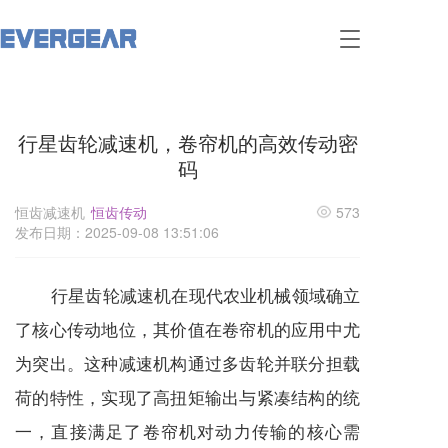
T
o
g
g
l
行星齿轮减速机，卷帘机的高效传动密
e
n
码
a
v
恒齿减速机
恒齿传动
573
i
发布日期：2025-09-08 13:51:06
g
a
t
行星齿轮
减速机
在现代农业机械领域确立
i
o
了核心传动地位，其价值在卷帘机的应用中尤
n
为突出。这种
减速机
构通过多齿轮并联分担载
荷的特性，实现了高扭矩输出与紧凑结构的统
一，直接满足了卷帘机对动力传输的核心需