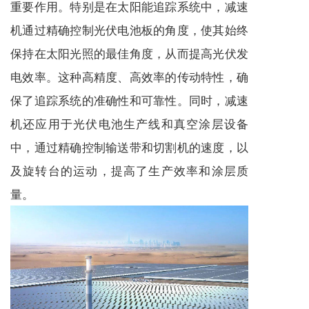
重要作用。特别是在太阳能追踪系统中，
减速
机
通过精确控制光伏电池板的角度，使其始终
保持在太阳光照的最佳角度，从而提高光伏发
电效率。这种高精度、高效率的传动特性，确
保了追踪系统的准确性和可靠性。同时，
减速
机
还应用于光伏电池生产线和真空涂层设备
中，通过精确控制输送带和切割机的速度，以
及旋转台的运动，提高了生产效率和涂层质
量。