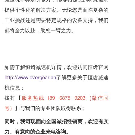
提供个性化的解决方案。无论您是面临复杂的
工业挑战还是需要特定规格的设备支持，我们
都将全力以赴，助您一臂之力。
如需了解恒齿
减速机
详情，欢迎访问恒齿官网
http://www.evergear.cn
了解更多关于恒齿
减速
机
信息；
拨打【
服务热线 189 6875 9203 (微信同
号）
】与我们的专业团队取得联系；
同时，我司现面向全国诚招经销商，欢迎有实
力、有意向的企业来电咨询。