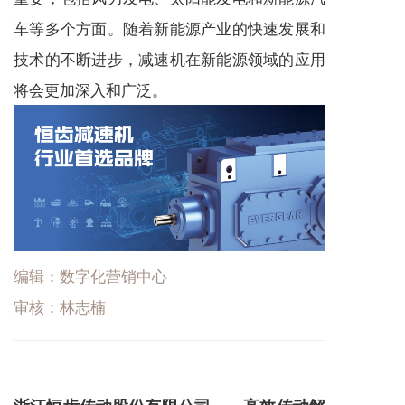
车等多个方面。随着新能源产业的快速发展和
技术的不断进步，
减速机
在新能源领域的应用
将会更加深入和广泛。
编辑：数字化营销中心
审核：林志楠