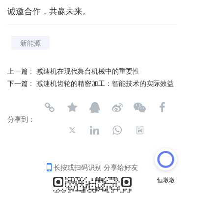
诚邀合作，共赢未来。
新能源
上一篇 :
减速机在现代舞台机械中的重要性
下一篇 :
减速机齿轮的精密加工：智能技术的实际效益
分享到：
长按或扫码识别 分享给好友