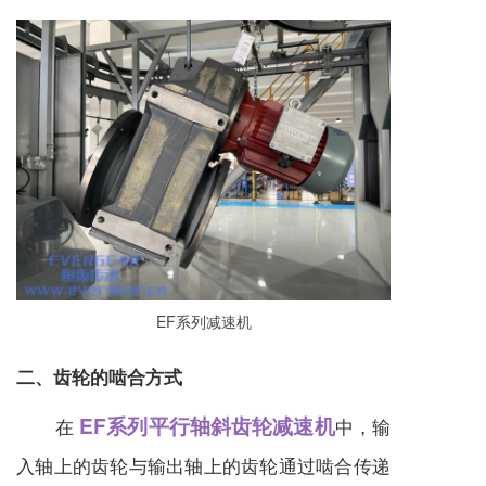
EF系列
减速机
二、齿轮的啮合方式
EF系列平行轴斜齿轮减速机
在
中，输
入轴上的齿轮与输出轴上的齿轮通过啮合传递