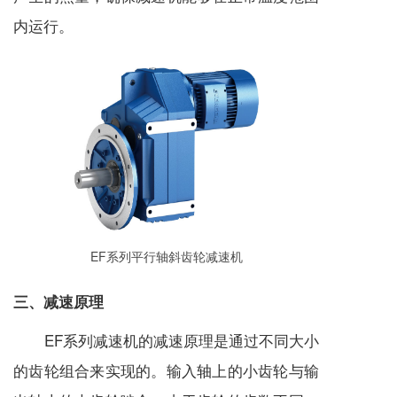
内运行。
EF系列平行轴斜齿轮
减速机
三、减速原理
EF系列
减速机
的减速原理是通过不同大小
的齿轮组合来实现的。输入轴上的小齿轮与输