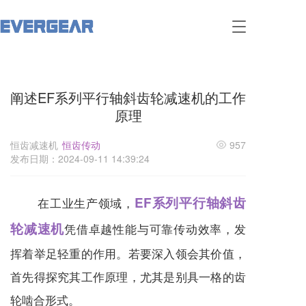
T
o
g
g
l
阐述EF系列平行轴斜齿轮减速机的工作
e
n
原理
a
v
恒齿减速机
恒齿传动
957
i
发布日期：2024-09-11 14:39:24
g
a
t
EF系列平行轴斜齿
在工业生产领域，
i
o
轮减速机
凭借卓越性能与可靠传动效率，发
n
挥着举足轻重的作用。若要深入领会其价值，
首先得探究其工作原理，尤其是别具一格的齿
轮啮合形式。