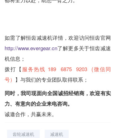
如需了解恒齿
减速机
详情，欢迎访问恒齿官网
http://www.evergear.cn
了解更多关于恒齿
减速
机
信息；
拨打【
服务热线 189 6875 9203 (微信同
号）
】与我们的专业团队取得联系；
同时，我司现面向全国诚招经销商，欢迎有实
力、有意向的企业来电咨询。
诚邀合作，共赢未来。
齿轮减速机
减速机