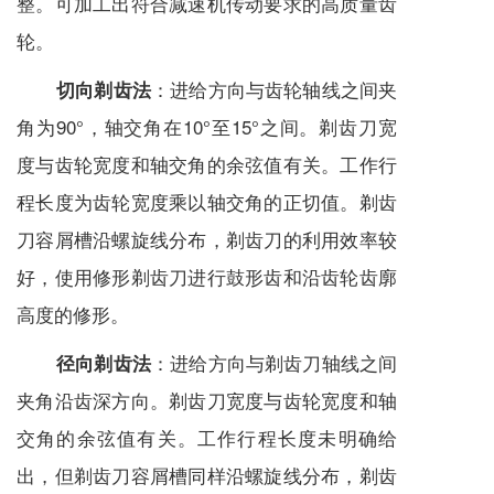
整。可加工出符合
减速机
传动要求的高质量齿
轮。
：进给方向与齿轮轴线之间夹
切向剃齿法
角为90°，轴交角在10°至15°之间。剃齿刀宽
度与齿轮宽度和轴交角的余弦值有关。工作行
程长度为齿轮宽度乘以轴交角的正切值。剃齿
刀容屑槽沿螺旋线分布，剃齿刀的利用效率较
好，使用修形剃齿刀进行鼓形齿和沿齿轮齿廓
高度的修形。
：进给方向与剃齿刀轴线之间
径向剃齿法
夹角沿齿深方向。剃齿刀宽度与齿轮宽度和轴
交角的余弦值有关。工作行程长度未明确给
出，但剃齿刀容屑槽同样沿螺旋线分布，剃齿