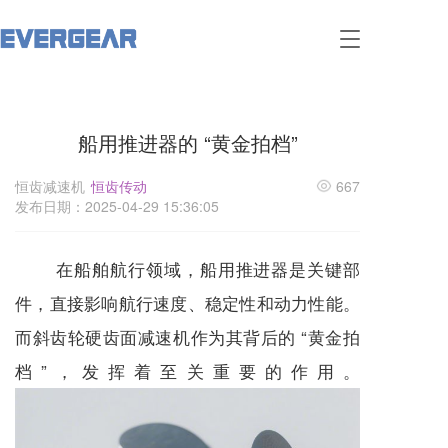
T
o
g
g
l
船用推进器的 “黄金拍档”
e
n
a
恒齿减速机
恒齿传动
667
v
发布日期：2025-04-29 15:36:05
i
g
a
在船舶航行领域，船用推进器是关键部
t
i
件，直接影响航行速度、稳定性和动力性能。
o
而斜齿轮硬齿面
减速机
作为其背后的 “黄金拍
n
档”，发挥着至关重要的作用。