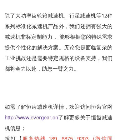
除了大功率齿轮箱
减速机
、
行星减速机
等12种
系列标准化
减速机
产品外，我们还拥有强大的
减速机
非标定制能力， 能够根据您的特殊需求
提供个性化的解决方案。无论您是面临复杂的
工业挑战还是需要特定规格的设备支持，我们
都将全力以赴，助您一臂之力。
如需了解恒齿
减速机
详情，欢迎访问恒齿官网
http://www.evergear.cn
了解更多关于恒齿
减速
机
信息；
拨打【
服务热线 189 6875 9203 (微信同