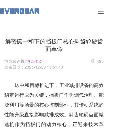
T
o
g
g
l
解密碳中和下的挡板门核心斜齿轮硬齿
e
n
面革命
a
v
恒齿减速机
恒齿传动
493
i
发布日期：2025-12-23 15:51:43
g
a
t
碳中和目标推进下，工业减排设备的高效
i
o
稳定运行成为关键，挡板门作为烟气治理、能
n
源利用等场景的核心控制部件，其传动系统的
性能升级直接影响减排成效。斜齿轮硬齿面
减
速机
作为挡板门的动力核心，正迎来技术革