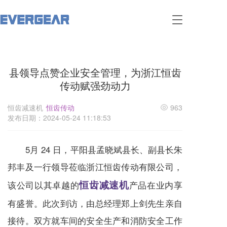
T
o
g
g
l
县领导点赞企业安全管理，为浙江恒齿
e
n
传动赋强劲动力
a
v
恒齿减速机
恒齿传动
963
i
发布日期：2024-05-24 11:18:53
g
a
t
5月 24 日，平阳县孟晓斌县长、副县长朱
i
o
邦丰及一行领导莅临浙江恒齿传动有限公司，
n
恒齿减速机
该公司以其卓越的
产品在业内享
有盛誉。此次到访，由总经理郑上剑先生亲自
接待。双方就车间的安全生产和消防安全工作