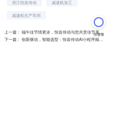
浙江恒齿传动
减速机加工
减速机生产车间
上一篇 :
端午佳节情更浓，恒齿传动与您共赏佳节美好时光
下一篇 :
创新驱动，智能选型：恒齿传动AI小程序颠覆传统减速机选型方式
分享到：
长按或扫码识别 分享给好友