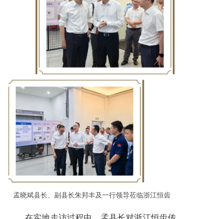
孟晓斌县长、副县长朱邦丰及一行领导莅临浙江恒齿
在实地走访过程中，孟县长对浙江恒齿传