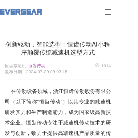
T
o
g
g
l
创新驱动，智能选型：恒齿传动AI小程
e
n
序颠覆传统减速机选型方式
a
v
恒齿减速机
恒齿传动
1514
i
发布日期：2024-07-29 09:03:15
g
a
t
在传动设备领域，浙江恒齿传动股份有限公
i
o
司（以下简称“恒齿传动”）以其专业的
减速机
n
研发实力和生产制造能力，成为国家级高新技
术企业。恒齿传动专注于
减速机
传动技术的研
发与创新，致力于提供高
减速机
产品质量的传