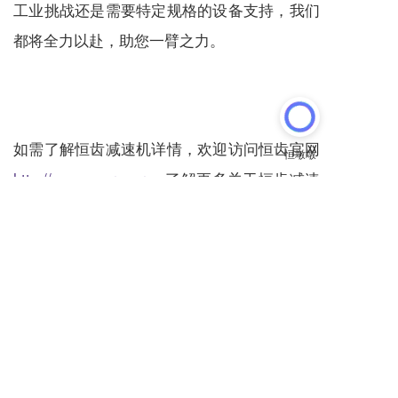
工业挑战还是需要特定规格的设备支持，我们
都将全力以赴，助您一臂之力。
如需了解恒齿
减速机
详情，欢迎访问恒齿官网
http://www.evergear.cn
了解更多关于恒齿
减速
机
信息；
拨打【
服务热线 189 6875 9203 (微信同
号）
】与我们的专业团队取得联系；
同时，我司现面向全国诚招经销商，欢迎有实
力、有意向的企业来电咨询。
诚邀合作，共赢未来。