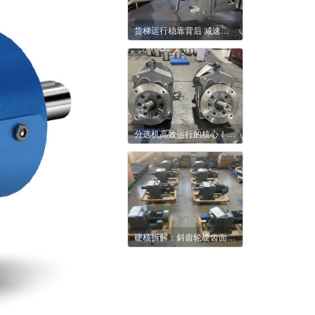
货梯运行稳靠背后 减速机藏着哪些门道
分选机高效运行的核心！恒齿减速机实力出圈
硬核拆解：斜齿轮硬齿面如何驯服重型滚筒输送机巨兽