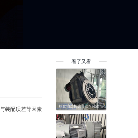
看了又看
粮食输送机选什么？减速机解锁输送新体验
与装配误差等因素
。